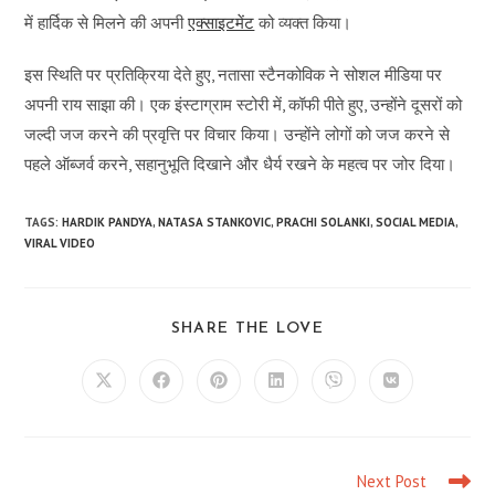
में हार्दिक से मिलने की अपनी
एक्साइटमेंट
को व्यक्त किया।
इस स्थिति पर प्रतिक्रिया देते हुए, नतासा स्टैनकोविक ने सोशल मीडिया पर
अपनी राय साझा की। एक इंस्टाग्राम स्टोरी में, कॉफी पीते हुए, उन्होंने दूसरों को
जल्दी जज करने की प्रवृत्ति पर विचार किया। उन्होंने लोगों को जज करने से
पहले ऑब्जर्व करने, सहानुभूति दिखाने और धैर्य रखने के महत्व पर जोर दिया।
TAGS:
HARDIK PANDYA
,
NATASA STANKOVIC
,
PRACHI SOLANKI
,
SOCIAL MEDIA
,
VIRAL VIDEO
SHARE
SHARE THE LOVE
THIS
CONTENT
Opens
Opens
Opens
Opens
Opens
Opens
in
in
in
in
in
in
a
a
a
a
a
a
new
new
new
new
new
new
window
window
window
window
window
window
Next Post
Read