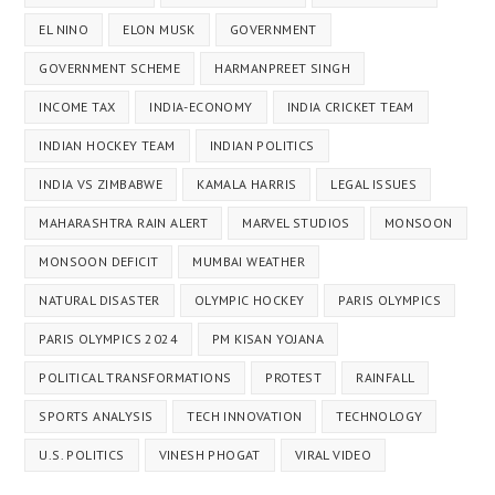
EL NINO
ELON MUSK
GOVERNMENT
GOVERNMENT SCHEME
HARMANPREET SINGH
INCOME TAX
INDIA-ECONOMY
INDIA CRICKET TEAM
INDIAN HOCKEY TEAM
INDIAN POLITICS
INDIA VS ZIMBABWE
KAMALA HARRIS
LEGAL ISSUES
MAHARASHTRA RAIN ALERT
MARVEL STUDIOS
MONSOON
MONSOON DEFICIT
MUMBAI WEATHER
NATURAL DISASTER
OLYMPIC HOCKEY
PARIS OLYMPICS
PARIS OLYMPICS 2024
PM KISAN YOJANA
POLITICAL TRANSFORMATIONS
PROTEST
RAINFALL
SPORTS ANALYSIS
TECH INNOVATION
TECHNOLOGY
U.S. POLITICS
VINESH PHOGAT
VIRAL VIDEO