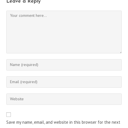
Leave a Reply
Comment
Enter
your
name
Enter
or
your
username
email
Enter
to
address
your
comment
to
website
comment
URL
Save my name, email, and website in this browser for the next
(optional)