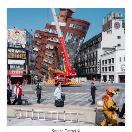
बाढ़:
गोदावरी
नदी
ने
7
साल
बाद
खतरे
का
निशान
पार
किया
—
1
मृत,
210
निकाले
गए,
मंदिर
जलभीषण
Source: Twitter/X