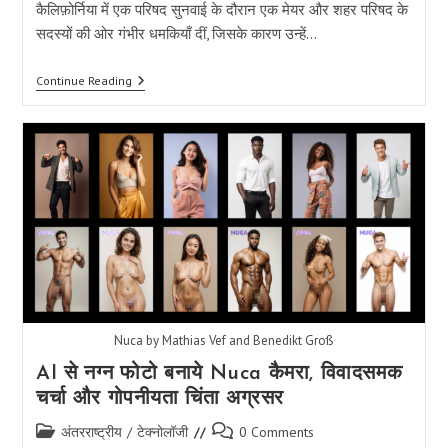
कैलिफ़ोर्निया में एक परिषद सुनवाई के दौरान एक मेयर और शहर परिषद के
सदस्यों की ओर गंभीर धमकियाँ दीं, जिसके कारण उन्हें…
भारतीय-
Continue Reading
अमेरिकी
प्रदर्शनकारी
रिद्धि पटेल
के
धमकी
भरे
भाषण
से
उठे
कानूनी
तूफान:
बेकर्सफील्ड
में
18
फेलोनी
आरोप
Nuca by Mathias Vef and Benedikt Groß
AI से नग्न फोटो बनाये Nuca कैमरा, विवादसमक
चर्चा और गोपनीयता चिंता अग्रसर
Post
Post
अंतरराष्ट्रीय
/
टेक्नोलॉजी
0 Comments