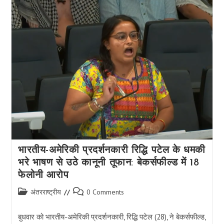
बिलियन:
भविष्य
के
संसाधनों
और
सामाजिक
संरचनाओं
के
लिए
विश्व
जनसंख्या
दिवस
का
क्या
मतलब
है
भारतीय-अमेरिकी प्रदर्शनकारी रिद्धि पटेल के धमकी
भरे भाषण से उठे कानूनी तूफान: बेकर्सफील्ड में 18
फेलोनी आरोप
Post
Post
अंतरराष्ट्रीय
0 Comments
category:
comments:
बुधवार को भारतीय-अमेरिकी प्रदर्शनकारी, रिद्धि पटेल (28), ने बेकर्सफील्ड,