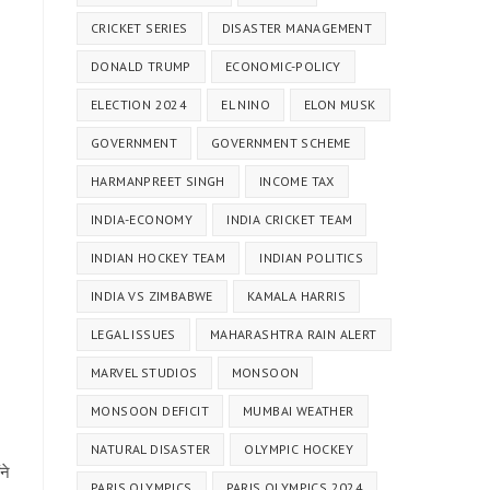
CRICKET SERIES
DISASTER MANAGEMENT
DONALD TRUMP
ECONOMIC-POLICY
ELECTION 2024
EL NINO
ELON MUSK
GOVERNMENT
GOVERNMENT SCHEME
HARMANPREET SINGH
INCOME TAX
INDIA-ECONOMY
INDIA CRICKET TEAM
INDIAN HOCKEY TEAM
INDIAN POLITICS
INDIA VS ZIMBABWE
KAMALA HARRIS
LEGAL ISSUES
MAHARASHTRA RAIN ALERT
MARVEL STUDIOS
MONSOON
MONSOON DEFICIT
MUMBAI WEATHER
NATURAL DISASTER
OLYMPIC HOCKEY
ने
PARIS OLYMPICS
PARIS OLYMPICS 2024