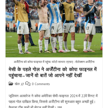
कोलंबिया
के
खिलाफ
रोमांचक
फाइनल
में
मेसी
की
चोट
को
किया
पार
अर्जेंटीना को कोपा फाइनल में पहुंचा. फोटो साभार: एएफए - सेलेक्शन अर्जेंटीना
मेसी के पहले गोल ने अर्जेंटीना को कोपा फाइनल में
पहुंचाया—जानें वो बातें जो आपने नहीं देखीं
Post
Post
खेल
0 Comments
category:
comments:
जूलियन अल्वारेज ने कोपा अमेरिका सेमी-फाइनल 2024 में 22वें मिनट में
पहला गोल दाखिल किया, जिससे अर्जेंटीना की शुरुआत बहुत अच्छी हुई।
कैनाडा टीम कभी भी सेटल नहीं दिखी। जब…