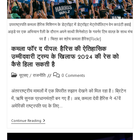
उपराष्ट्रपति कमला हैरिस मिशिगन के डेट्रॉइट में डेट्रॉइट मेट्रोपॉलिटन वेन काउंटी हवाई
अड्डे पर एक अभियान रैली के दौरान अपने साथी मिनेसोटा के गवर्नर टिम वाल्ज़ के साथ मंच
पर हैं । चित्र का श्रेय कमला हैरिस{Flickr}
कमला फॉर द पीपल: हैरिस की ऐतिहासिक
उम्मीदवारी ट्रम्प के खिलाफ 2024 की रेस को
कैसे हिला सकती है
Post
Post
यूएसए
/
राजनीति
0 Comments
category:
comments:
अंतरराष्ट्रीय मामलों में एक विपरीत रुझान देखने को मिल रहा है। ब्रिटेन
में, ऋषि सुनक प्रधानमंत्री बन गए हैं। अब, कमला देवी हैरिस ने 47वें
अमेरिकी राष्ट्रपति पद के लिए…
कमला
Continue Reading
फॉर
द
पीपल: