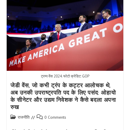
हैरिस
की
ऐतिहासिक
उम्मीदवारी
ट्रम्प
के
खिलाफ
2024
की
रेस
को
कैसे
हिला
सकती
है
ट्रम्प वेंस 2024. फोटो क्रेडिट: GOP
जेडी वेंस, जो कभी ट्रंप के कट्टर आलोचक थे,
अब उनकी उपराष्ट्रपति पद के लिए पसंद: ओहायो
के सीनेटर और उद्यम निवेशक ने कैसे बदला अपना
रुख
Post
Post
राजनीति
0 Comments
category:
comments: