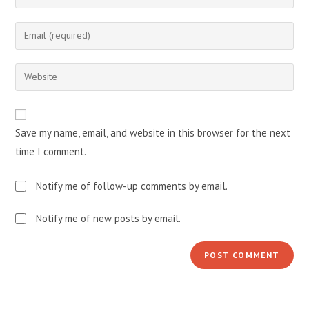
your
name
Enter
or
your
username
email
Enter
to
address
your
comment
to
website
comment
URL
Save my name, email, and website in this browser for the next
(optional)
time I comment.
Notify me of follow-up comments by email.
Notify me of new posts by email.