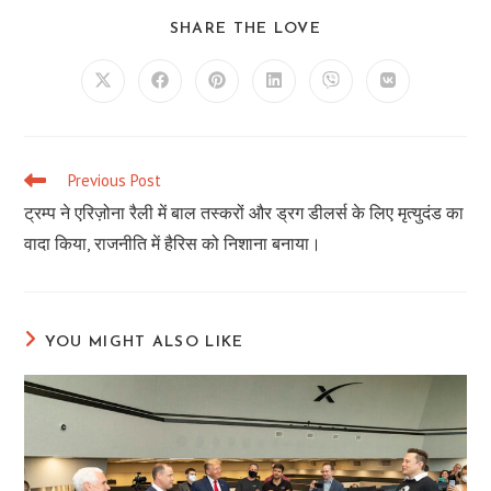
SHARE
SHARE THE LOVE
THIS
CONTENT
Opens
Opens
Opens
Opens
Opens
Opens
in
in
in
in
in
in
a
a
a
a
a
a
new
new
new
new
new
new
window
window
window
window
window
window
Previous Post
Read
more
ट्रम्प ने एरिज़ोना रैली में बाल तस्करों और ड्रग डीलर्स के लिए मृत्युदंड का
articles
वादा किया, राजनीति में हैरिस को निशाना बनाया।
YOU MIGHT ALSO LIKE