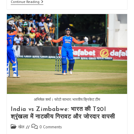
श्रेयस
Continue Reading
अय्यर
की
कप्तानी
में
भारत
ने
जिम्बाब्वे
को
2-
0
से
दी
शिकस्त
अभिषेक शर्मा। फोटो साभार: भारतीय क्रिकेट टीम
India vs Zimbabwe: भारत की T20I
श्रृंखला में नाटकीय गिरावट और जोरदार वापसी
Post
Post
खेल
0 Comments
category:
comments: