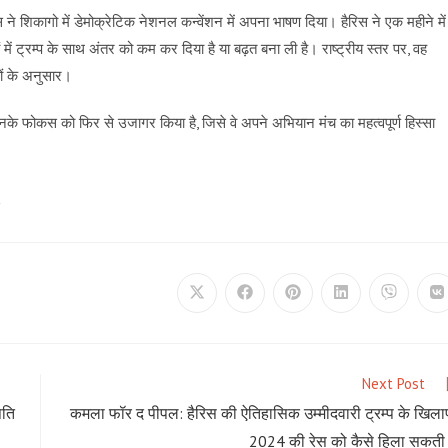
े शिकागो में डेमोक्रेटिक नेशनल कन्वेंशन में अपना भाषण दिया। हैरिस ने एक महीने में
णों में ट्रम्प के साथ अंतर को कम कर दिया है या बढ़त बना ली है। राष्ट्रीय स्तर पर, वह
षणों के अनुसार।
उनके फोकस को फिर से उजागर किया है, जिसे वे अपने अभियान मंच का महत्वपूर्ण हिस्सा
S
Opens
Opens
Opens
Opens
Opens
O
in
in
in
in
in
in
a
a
a
a
a
a
new
new
new
new
new
n
window
window
window
window
window
w
Next Post
पति
कमला फॉर द पीपल: हैरिस की ऐतिहासिक उम्मीदवारी ट्रम्प के खिल
2024 की रेस को कैसे हिला सकती 