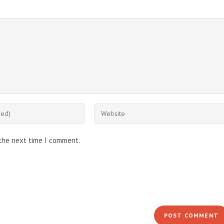
Enter
your
website
 the next time I comment.
URL
(optional)