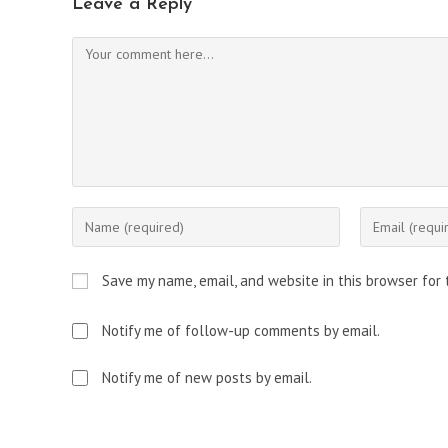
Leave a Reply
Comment
Enter
Enter
your
your
name
email
Save my name, email, and website in this browser for
or
address
username
to
Notify me of follow-up comments by email.
to
comment
comment
Notify me of new posts by email.