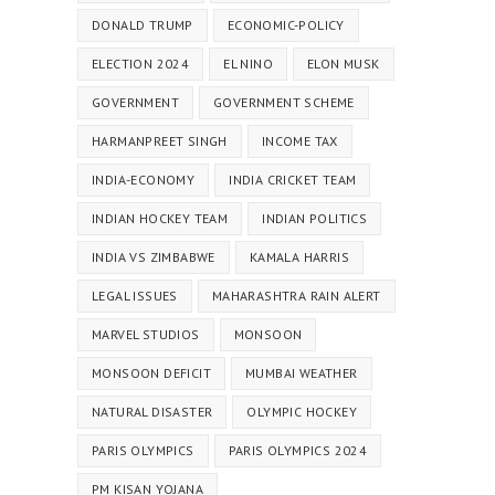
DONALD TRUMP
ECONOMIC-POLICY
ELECTION 2024
EL NINO
ELON MUSK
GOVERNMENT
GOVERNMENT SCHEME
HARMANPREET SINGH
INCOME TAX
INDIA-ECONOMY
INDIA CRICKET TEAM
INDIAN HOCKEY TEAM
INDIAN POLITICS
INDIA VS ZIMBABWE
KAMALA HARRIS
LEGAL ISSUES
MAHARASHTRA RAIN ALERT
MARVEL STUDIOS
MONSOON
MONSOON DEFICIT
MUMBAI WEATHER
NATURAL DISASTER
OLYMPIC HOCKEY
PARIS OLYMPICS
PARIS OLYMPICS 2024
PM KISAN YOJANA