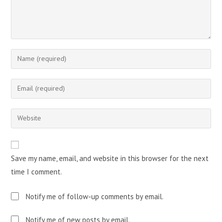
Enter
your
name
Enter
or
your
username
email
Enter
to
address
your
comment
to
website
comment
URL
Save my name, email, and website in this browser for the next
(optional)
time I comment.
Notify me of follow-up comments by email.
Notify me of new posts by email.