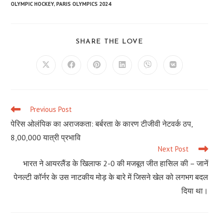
OLYMPIC HOCKEY
,
PARIS OLYMPICS 2024
SHARE
SHARE THE LOVE
THIS
CONTENT
Opens
Opens
Opens
Opens
Opens
Opens
in
in
in
in
in
in
a
a
a
a
a
a
new
new
new
new
new
new
window
window
window
window
window
window
Previous Post
Read
more
पेरिस ओलंपिक का अराजकता: बर्बरता के कारण टीजीवी नेटवर्क ठप,
articles
8,00,000 यात्री प्रभावि
Next Post
भारत ने आयरलैंड के खिलाफ 2-0 की मजबूत जीत हासिल की – जानें
पेनल्टी कॉर्नर के उस नाटकीय मोड़ के बारे में जिसने खेल को लगभग बदल
दिया था।