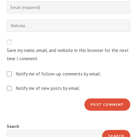
name
Enter
or
your
username
email
Enter
to
address
your
comment
to
website
comment
URL
Save my name, email, and website in this browser for the next
(optional)
time I comment.
Notify me of follow-up comments by email.
Notify me of new posts by email.
Search
SEARCH