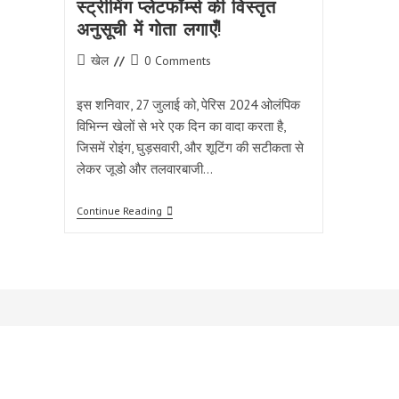
स्ट्रीमिंग प्लेटफॉर्म्स की विस्तृत
अनुसूची में गोता लगाएँ!
Post
Post
खेल
0 Comments
category:
comments:
इस शनिवार, 27 जुलाई को, पेरिस 2024 ओलंपिक
विभिन्न खेलों से भरे एक दिन का वादा करता है,
जिसमें रोइंग, घुड़सवारी, और शूटिंग की सटीकता से
लेकर जूडो और तलवारबाजी…
27
Continue Reading
जुलाई
को
पेरिस
2024
में:
300+
ओलंपिक
इवेंट्स
और
स्ट्रीमिंग
प्लेटफॉर्म्स
की
विस्तृत