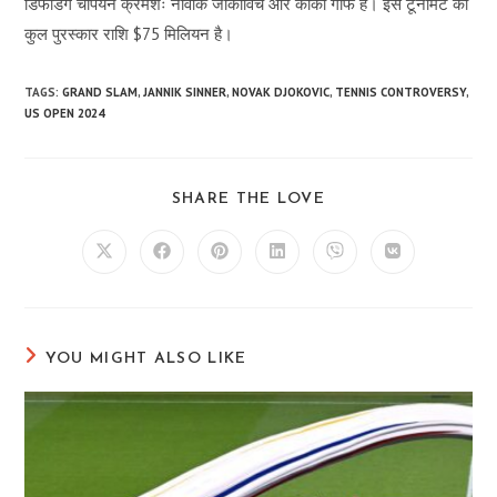
डिफेंडिंग चैंपियन क्रमशः नोवाक जोकोविच और कोको गौफ हैं। इस टूर्नामेंट की
कुल पुरस्कार राशि $75 मिलियन है।
TAGS:
GRAND SLAM
,
JANNIK SINNER
,
NOVAK DJOKOVIC
,
TENNIS CONTROVERSY
,
US OPEN 2024
SHARE
SHARE THE LOVE
THIS
CONTENT
Opens
Opens
Opens
Opens
Opens
Opens
in
in
in
in
in
in
a
a
a
a
a
a
new
new
new
new
new
new
window
window
window
window
window
window
YOU MIGHT ALSO LIKE