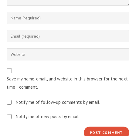
Enter
your
name
Enter
or
your
username
email
Enter
to
address
your
comment
to
website
comment
URL
Save my name, email, and website in this browser for the next
(optional)
time I comment.
Notify me of follow-up comments by email.
Notify me of new posts by email.