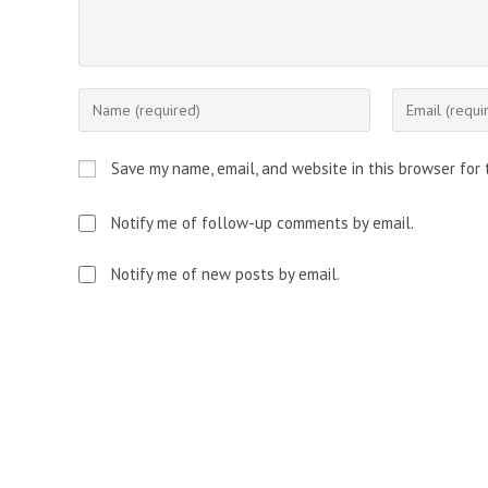
Enter
Enter
your
your
name
email
Save my name, email, and website in this browser for
or
address
username
to
Notify me of follow-up comments by email.
to
comment
comment
Notify me of new posts by email.