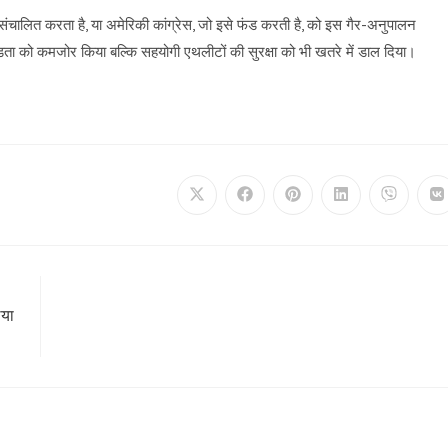
 संचालित करता है, या अमेरिकी कांग्रेस, जो इसे फंड करती है, को इस गैर-अनुपालन
डता को कमजोर किया बल्कि सहयोगी एथलीटों की सुरक्षा को भी खतरे में डाल दिया।
Opens
Opens
Opens
Opens
Opens
O
in
in
in
in
in
in
a
a
a
a
a
a
new
new
new
new
new
n
window
window
window
window
window
w
िया