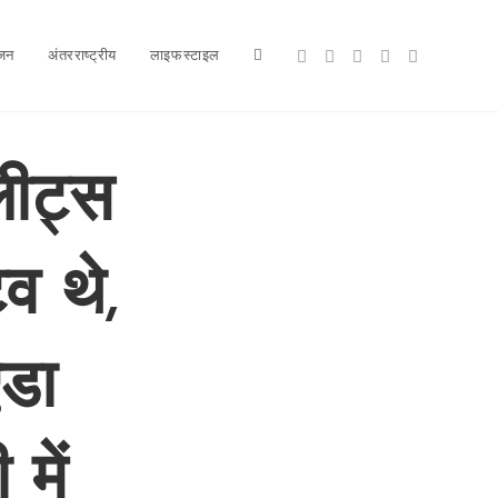
ंजन
अंतरराष्ट्रीय
लाइफस्टाइल
Toggle
website
लीट्स
व थे,
search
एडा
में