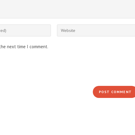
Enter
your
website
 the next time I comment.
URL
(optional)