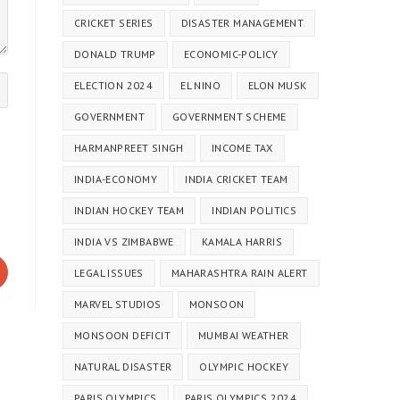
CRICKET SERIES
DISASTER MANAGEMENT
DONALD TRUMP
ECONOMIC-POLICY
ELECTION 2024
EL NINO
ELON MUSK
GOVERNMENT
GOVERNMENT SCHEME
HARMANPREET SINGH
INCOME TAX
INDIA-ECONOMY
INDIA CRICKET TEAM
INDIAN HOCKEY TEAM
INDIAN POLITICS
INDIA VS ZIMBABWE
KAMALA HARRIS
LEGAL ISSUES
MAHARASHTRA RAIN ALERT
MARVEL STUDIOS
MONSOON
MONSOON DEFICIT
MUMBAI WEATHER
NATURAL DISASTER
OLYMPIC HOCKEY
PARIS OLYMPICS
PARIS OLYMPICS 2024