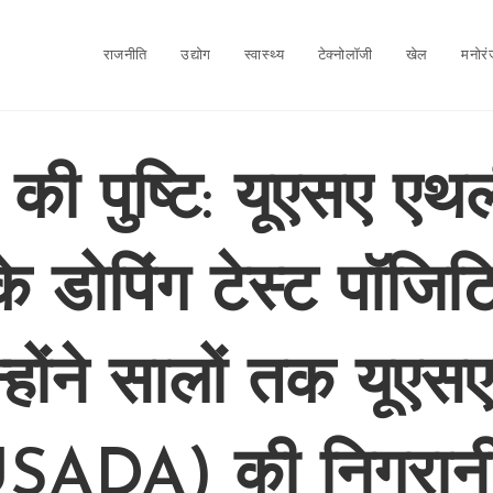
राजनीति
उद्योग
स्वास्थ्य
टेक्नोलॉजी
खेल
मनोर
 की पुष्टि: यूएसए एथ
े डोपिंग टेस्ट पॉजिटि
्होंने सालों तक यूएस
SADA) की निगरानी 