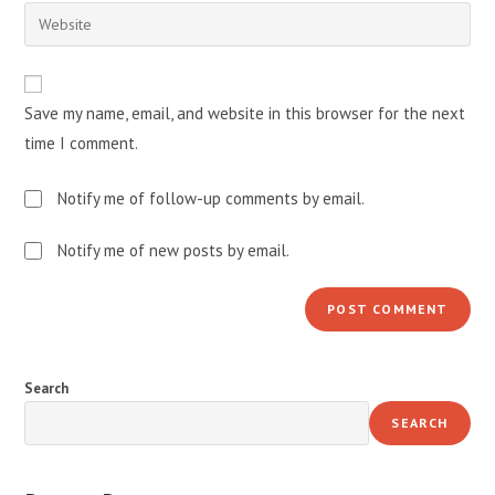
email
Enter
to
address
your
comment
to
website
comment
URL
Save my name, email, and website in this browser for the next
(optional)
time I comment.
Notify me of follow-up comments by email.
Notify me of new posts by email.
Search
SEARCH