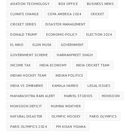
AVIATION TECHNOLOGY
BOX OFFICE
BUSINESS NEWS
CLIMATE CHANGE
COPA AMERICA 2024
CRICKET
CRICKET SERIES
DISASTER MANAGEMENT
DONALD TRUMP
ECONOMIC-POLICY
ELECTION 2024
EL NINO
ELON MUSK
GOVERNMENT
GOVERNMENT SCHEME
HARMANPREET SINGH
INCOME TAX
INDIA-ECONOMY
INDIA CRICKET TEAM
INDIAN HOCKEY TEAM
INDIAN POLITICS
INDIA VS ZIMBABWE
KAMALA HARRIS
LEGAL ISSUES
MAHARASHTRA RAIN ALERT
MARVEL STUDIOS
MONSOON
MONSOON DEFICIT
MUMBAI WEATHER
NATURAL DISASTER
OLYMPIC HOCKEY
PARIS OLYMPICS
PARIS OLYMPICS 2024
PM KISAN YOJANA