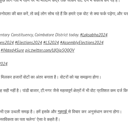
कुछ लोग गांव में रहने पर भी मतदान केंद्र तक जाकर वोट देने में संकोच कर रहे हैं।
 मनोदशा की बात करें, तो कई लोग सोच रहे हैं कि हमारे एक वोट से क्या फर्क पड़ेगा, और घ
entary Constituency, Coimbatore District today.
#Loksabha2024
ions2024
#Elections2024
#LS2024
#AssemblyElections2024
#IVoted4Sure
pic.twitter.com/UJQjp5Q0QV
 2024
मिलकर हजारों वोटों का अंतर बनाता है। वोटरों को यह समझना होगा।
सही नहीं है। पांडी बाजार, टी.नगर जैसे महत्वपूर्ण क्षेत्रों में भी वोट प्रतिशत कम दर्ज कि
। यह भी एक उथली समझ है। हमें इसके और
गहराई
से विचार कर अनुसंधान करना होगा।
ास्तविकता का पता चलेगा” ऐसा वे कहते हैं।