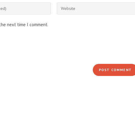
Enter
your
website
 the next time I comment.
URL
(optional)