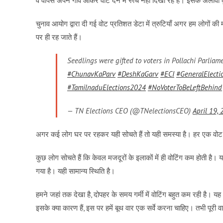
वे वापस अपने गांव आकर वोट देने में रुचि नहीं दिखा रहे हैं। इसके अलावा 
चुनाव आयोग द्वारा दी गई वोट प्रतिशत डेटा में त्रुटियाँ अगर हम लोगों की
पर ही रह जाते हैं।
Seedlings were gifted to voters in Pollachi Parliam
#ChunavKaParv
#DeshKaGarv
#ECI
#GeneralElect
#TamilnaduElections2024
#NoVoterToBeLeftBehind
— TN Elections CEO (@TNelectionsCEO)
April 19,
अगर कई लोग घर पर रहकर यही सोचते हैं तो यही समस्या है। हर एक वोट 
कुछ लोग सोचते हैं कि केवल मजदूरों के इलाकों में ही वोटिंग कम होती है। यह 
गया है। यही सामान्य स्थिति है।
हमने जहां तक देखा है, दोपहर के समय गर्मी में वोटिंग बहुत कम रही है
इसके क्या कारण हैं, इस पर हमें बूथ वार एक सर्वे करना चाहिए। तभी पूरी व