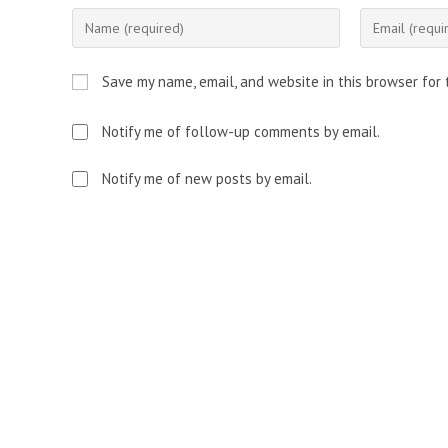
Enter
Enter
your
your
name
email
Save my name, email, and website in this browser for
or
address
username
to
Notify me of follow-up comments by email.
to
comment
comment
Notify me of new posts by email.