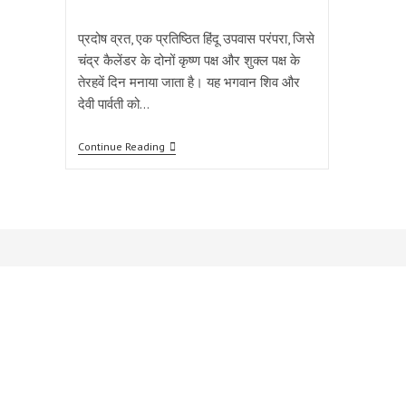
category:
comments:
प्रदोष व्रत, एक प्रतिष्ठित हिंदू उपवास परंपरा, जिसे
चंद्र कैलेंडर के दोनों कृष्ण पक्ष और शुक्ल पक्ष के
तेरहवें दिन मनाया जाता है। यह भगवान शिव और
देवी पार्वती को…
प्रदोष
Continue Reading
व्रत
जुलाई
2024:
जानिए
कैसे
108
बार
मंत्र
जाप
से
बरसेगा
आशीर्वाद