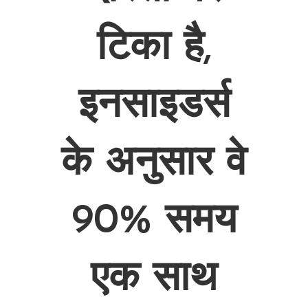
टिका है,
इनसाइडर्स
के अनुसार वे
90% समय
एक साथ