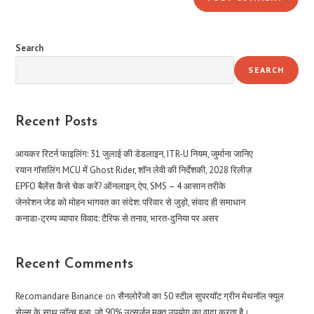
Search
SEARCH
Recent Posts
आयकर रिटर्न फाइलिंग: 31 जुलाई की डेडलाइन, ITR-U नियम, जुर्माना जानिए
रयान गॉसलिंग MCU में Ghost Rider, शॉन लेवी की निर्देशकी, 2028 रिलीज़
EPFO बैलेंस कैसे चेक करें? ऑनलाइन, ऐप, SMS – 4 आसान तरीके
जेनरेशन जेड को मोहन भागवत का संदेश: परिवार से जुड़ो, संवाद ही समाधान
कनाडा-ट्रम्प व्यापार विवाद: टैरिफ से तनाव, भारत-दुनिया पर असर
Recent Comments
Recomandare Binance
on
सैनलोरेंजो का 50 स्टील सुपरयॉट ग्रीन मेथनॉल फ्यूल
सेल्स के साथ लॉन्च हुआ, जो 90% उत्सर्जन मुक्त उपयोग का वादा करता है।