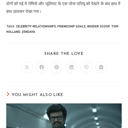
दोनों को मई में रोमियो और जूलियट के एक प्रेस प्रीव्यू को देखने के बाद हाथ में
हाथ डालकर देखा गया।
TAGS:
CELEBRITY RELATIONSHIPS
,
FRIENDSHIP GOALS
,
INSIDER SCOOP
,
TOM
HOLLAND
,
ZENDAYA
SHARE
SHARE THE LOVE
THIS
CONTENT
Opens
Opens
Opens
Opens
Opens
Opens
in
in
in
in
in
in
a
a
a
a
a
a
new
new
new
new
new
new
window
window
window
window
window
window
YOU MIGHT ALSO LIKE