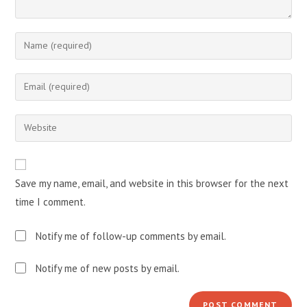
Enter
your
name
Enter
or
your
username
email
Enter
to
address
your
comment
to
website
comment
URL
Save my name, email, and website in this browser for the next
(optional)
time I comment.
Notify me of follow-up comments by email.
Notify me of new posts by email.