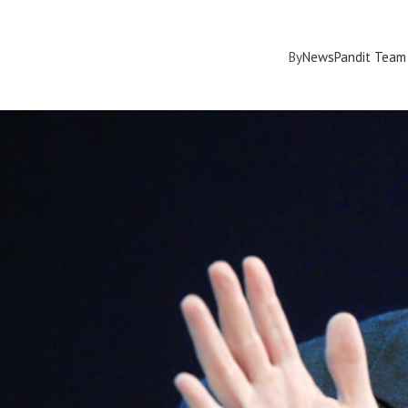
By
NewsPandit Team