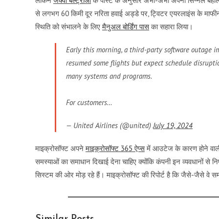
लेकिन
जैक्वी बेल्ट्राओ
के पोस्ट के अनुसार अभी-अभी अपना सिग्नल बहाल 
से लगभग 60 किमी दूर नरिता हवाई अड्डे पर, ट्विटर एयरलाइंस के माफीन
स्थिति को संभालने के लिए
मैनुअल बोर्डिंग पास
का सहारा लिया।
Early this morning, a third-party software outage
resumed some flights but expect schedule disrupti
many systems and programs.
For customers…
— United Airlines (@united)
July 19, 2024
माइक्रोसॉफ्ट अपने
माइक्रोसॉफ्ट 365 ऐप्स
में आउटेज के कारण होने वा
समस्याओं का समाधान दिखाई देना चाहिए क्योंकि कंपनी इन व्यवधानों से न
सिस्टम की ओर मोड़ रहे हैं। माइक्रोसॉफ्ट की रिपोर्ट है कि जैसे-जैसे वे 