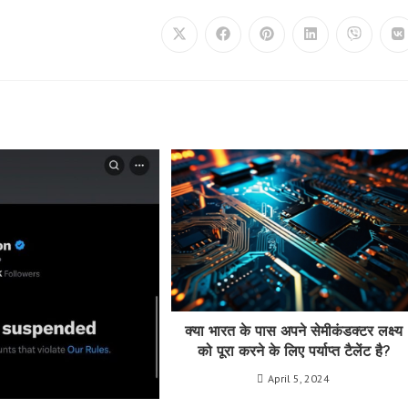
Opens
Opens
Opens
Opens
Opens
O
in
in
in
in
in
in
a
a
a
a
a
a
new
new
new
new
new
n
window
window
window
window
window
w
क्या भारत के पास अपने सेमीकंडक्टर लक्ष्य
को पूरा करने के लिए पर्याप्त टैलेंट है?
April 5, 2024