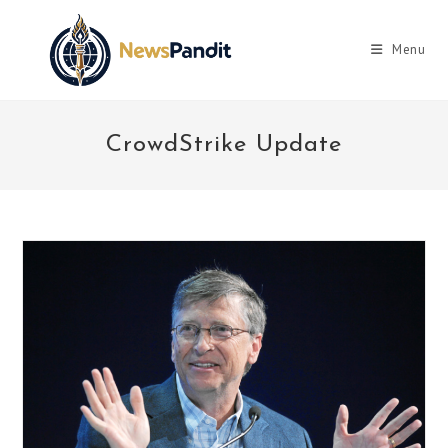
Skip
to
Menu
content
CrowdStrike Update