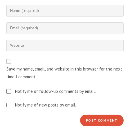
Enter
your
name
Enter
or
your
username
email
Enter
to
address
your
comment
to
website
comment
URL
Save my name, email, and website in this browser for the next
(optional)
time I comment.
Notify me of follow-up comments by email.
Notify me of new posts by email.