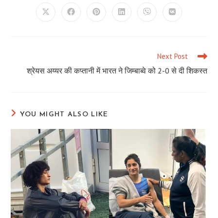
CONTENT
Opens
Opens
Opens
Opens
Opens
Opens
in
in
in
in
in
in
a
a
a
a
a
a
new
new
new
new
new
new
window
window
window
window
window
window
Next Post
Read
more
श्रेयस अय्यर की कप्तानी में भारत ने जिम्बाब्वे को 2-0 से दी शिकस्त
articles
YOU MIGHT ALSO LIKE