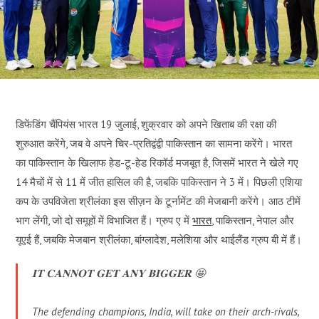
डिफेंडिंग चैंपियंस भारत 19 जुलाई, शुक्रवार को अपने खिताब की रक्षा की
शुरुआत करेंगे, जब वे अपने चिर-प्रतिद्वंद्वी पाकिस्तान का सामना करेंगे। भारत
का पाकिस्तान के खिलाफ हेड-टू-हेड रिकॉर्ड मजबूत है, जिसमें भारत ने खेले गए
14 मैचों में से 11 में जीत हासिल की है, जबकि पाकिस्तान ने 3 में। पिछली एशिया
कप के उपविजेता श्रीलंका इस सीज़न के टूर्नामेंट की मेजबानी करेंगे। आठ टीमें
भाग लेंगी, जो दो समूहों में विभाजित हैं। ग्रुप ए में
भारत
, पाकिस्तान, नेपाल और
यूएई हैं, जबकि मेजबान श्रीलंका, बांग्लादेश, मलेशिया और थाईलैंड ग्रुप बी में हैं।
𝐈𝐓 𝐂𝐀𝐍𝐍𝐎𝐓 𝐆𝐄𝐓 𝐀𝐍𝐘 𝐁𝐈𝐆𝐆𝐄𝐑 🤩
The defending champions, India, will take on their arch-rivals,