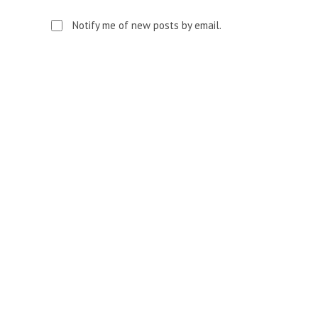
to
comment
comment
Notify me of new posts by email.