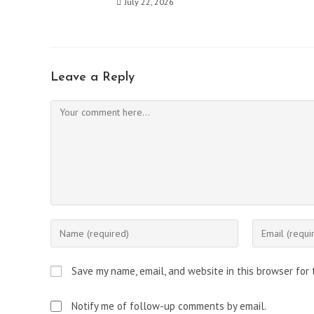
July 22, 2026
Leave a Reply
Comment
Enter
Enter
your
your
name
email
Save my name, email, and website in this browser for
or
address
username
to
Notify me of follow-up comments by email.