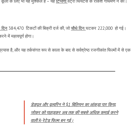
कूली के लिए भी यह मुश्किल है – यह
टिप्पणी
वेट्री थियेटर्स के राकेश गौथमण ने की।
े दिन
384,470 टिकटों की बिक्री दर्ज की, जो
चौथे दिन
घटकर 222,000 हो गई।
ने में महत्वपूर्ण होगा।
यास है, और यह तर्कसंगत रूप से काला के बाद से सर्वश्रेष्ठ रजनीकांत फिल्मों में से एक
डेडपूल और वूल्वरिन ने $1 बिलियन का आंकड़ा पार किया,
जोकर को पछाड़कर अब तक की सबसे अधिक कमाई करने
वाली R-रेटेड फिल्म बन गई।