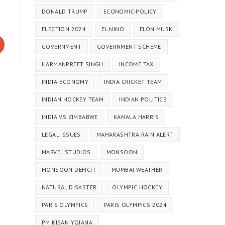
DONALD TRUMP
ECONOMIC-POLICY
ELECTION 2024
EL NINO
ELON MUSK
GOVERNMENT
GOVERNMENT SCHEME
HARMANPREET SINGH
INCOME TAX
INDIA-ECONOMY
INDIA CRICKET TEAM
INDIAN HOCKEY TEAM
INDIAN POLITICS
INDIA VS ZIMBABWE
KAMALA HARRIS
LEGAL ISSUES
MAHARASHTRA RAIN ALERT
MARVEL STUDIOS
MONSOON
MONSOON DEFICIT
MUMBAI WEATHER
NATURAL DISASTER
OLYMPIC HOCKEY
PARIS OLYMPICS
PARIS OLYMPICS 2024
PM KISAN YOJANA