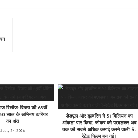
a
a
a
a
a
a
new
new
new
new
new
n
window
window
window
window
window
w
 बन
ज रिलीज: विजय की 69वीं
म 30 साल के अभिनय करियर
डेडपूल और वूल्वरिन ने $1 बिलियन का
का अंत
आंकड़ा पार किया, जोकर को पछाड़कर अब
तक की सबसे अधिक कमाई करने वाली R-
July 24, 2026
रेटेड फिल्म बन गई।