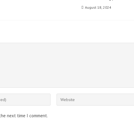
August 18, 2024
Enter
your
website
 the next time I comment.
URL
(optional)