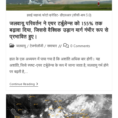
हवाई जहाजl फोटो क्रेडिट- डीएलआर (सीसी-बाय 3.0)
जलवायु परिवर्तन ने एयर टर्बुलेन्स को 155% तक
बढ़ावा दिया, जिससे वैश्विक उड़ान मार्ग गंभीर रूप से
प्रभावित हुए।
Post
Post
जलवायु
/
टेक्नोलॉजी
/
समाचार
0 Comments
category:
comments:
हाल के एक अध्ययन में पाया गया है कि अशांति अधिक बार होगी। यह
अशांति, जिसे स्पष्ट-एयर टर्बुलेन्स के रूप में जाना जाता है, जलवायु गर्म होने
पर बढ़ती है,…
जलवायु
Continue Reading
परिवर्तन
ने
एयर
टर्बुलेन्स
को
155%
तक
बढ़ावा