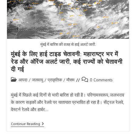
दिया,
जिससे
वैश्विक
उड़ान
मार्ग
गंभीर
रूप
से
प्रभावित
मुंबई में बारिश की वजह से हाई अलर्ट जारी.
हुए।
मुंबई के लिए हाई टाइड चेतावनी: महाराष्ट्र भर में
रेड और ऑरेंज अलर्ट जारी, कई राज्यों को चेतावनी
दी गई
Post
Post
आपदा
/
जलवायु
/
प्राकृतिक
/
मौसम
0 Comments
category:
comments:
मुंबई में पिछले कई दिनों से भारी बारिश हो रही है। परिणामस्वरूप, जलभराव
के कारण सड़कों और रेलवे पर यातायात प्रभावित हो रहा है। सेंट्रल रेलवे,
वेस्टर्न रेलवे और हार्बर…
मुंबई
Continue Reading
के
लिए