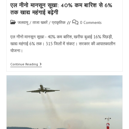
एल नीनो मानसून सूखा: 40% कम बारिश से 6%
तक खाद्य महंगाई बढ़ेगी
Post
Post
जलवायु
/
ताजा खबरें
/
प्राकृतिक
0 Comments
category:
comments:
एल नीनो मानसून सूखा - 40% कम बारिश, खरीफ बुआई 16% पिछड़ी,
खाद्य महंगाई 6% तक। 315 जिलों में संकट। सरकार की आपातकालीन
योजना।
एल
Continue Reading
नीनो
मानसून
सूखा:
40%
कम
बारिश
से
6%
तक
खाद्य
महंगाई
बढ़ेगी