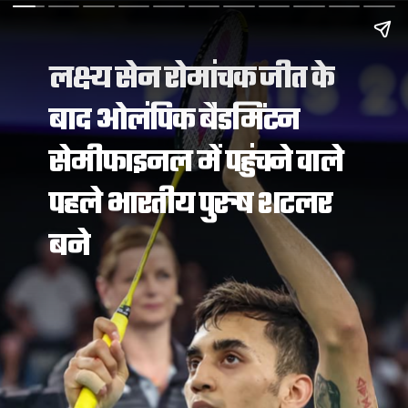
लक्ष्य सेन रोमांचक जीत के
बाद ओलंपिक बैडमिंटन
सेमीफाइनल में पहुंचने वाले
पहले भारतीय पुरुष शटलर
बने