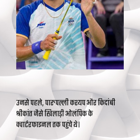
उनसे पहले, पारुपल्ली कश्यप और किदांबी
श्रीकांत जैसे खिलाड़ी ओलंपिक के
क्वार्टरफाइनल तक पहुंचे थे।