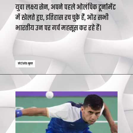
युवा लक्ष्य सेन, अपने पहले ओलंपिक टूर्नामेंट
में खेलते हुए, इतिहास रच चुके हैं, और सभी
भारतीय उन पर गर्व महसूस कर रहे हैं।
फोटो स्रोत: गूगल
फोटो स्रोत: गूगल