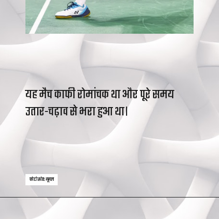
यह मैच काफी रोमांचक था और पूरे समय
उतार-चढ़ाव से भरा हुआ था।
फोटो स्रोत: गूगल
फोटो स्रोत: गूगल