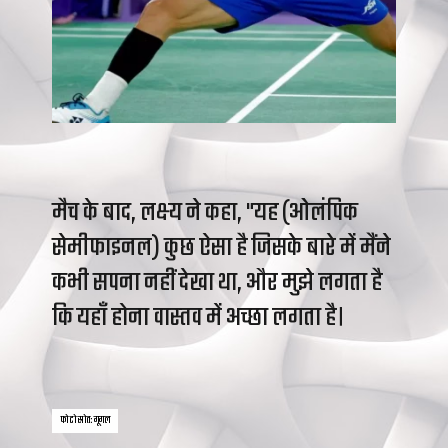
मैच के बाद, लक्ष्य ने कहा, "यह (ओलंपिक
सेमीफाइनल) कुछ ऐसा है जिसके बारे में मैंने
कभी सपना नहीं देखा था, और मुझे लगता है
कि यहाँ होना वास्तव में अच्छा लगता है।
फोटो स्रोत: गूगल
फोटो स्रोत: गूगल