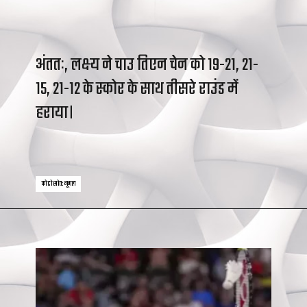
अंततः, लक्ष्य ने चाउ तिएन चेन को 19-21, 21-
15, 21-12 के स्कोर के साथ तीसरे राउंड में
हराया।
फोटो स्रोत: गूगल
फोटो स्रोत: गूगल