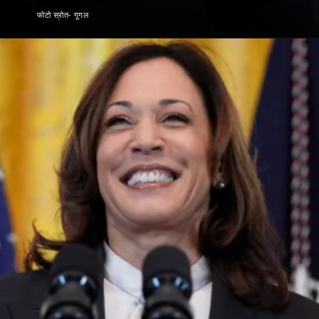
फोटो स्रोत- गूगल