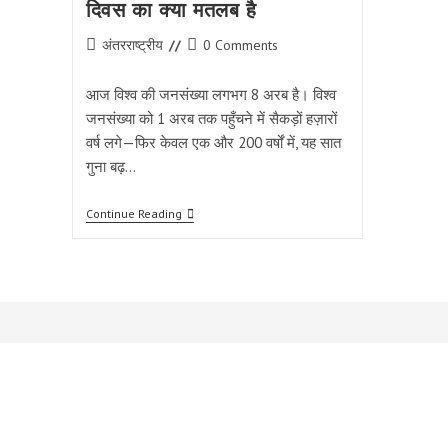
दिवस का क्या मतलब है
Post
Post
अंतरराष्ट्रीय
0 Comments
category:
comments:
आज विश्व की जनसंख्या लगभग 8 अरब है। विश्व
जनसंख्या को 1 अरब तक पहुँचने में सैकड़ों हज़ारों
वर्ष लगे—फिर केवल एक और 200 वर्षों में, यह सात
गुना बढ़…
विश्व
Continue Reading
जनसंख्या
8.1
बिलियन:
भविष्य
के
संसाधनों
और
सामाजिक
संरचनाओं
के
लिए
विश्व
जनसंख्या
दिवस