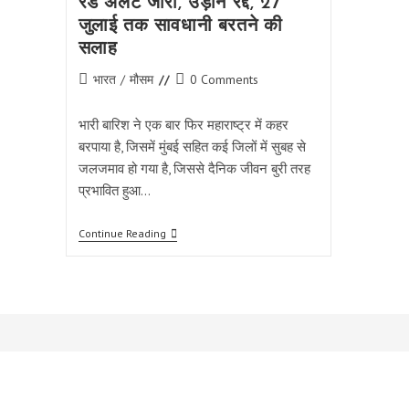
रेड अलर्ट जारी, उड़ानें रद्द, 27
जुलाई तक सावधानी बरतने की
सलाह
Post
Post
भारत
/
मौसम
0 Comments
category:
comments:
भारी बारिश ने एक बार फिर महाराष्ट्र में कहर
बरपाया है, जिसमें मुंबई सहित कई जिलों में सुबह से
जलजमाव हो गया है, जिससे दैनिक जीवन बुरी तरह
प्रभावित हुआ…
मुंबई
Continue Reading
में
गंभीर
जलजमाव
के
कारण
रेड
अलर्ट
जारी,
उड़ानें
रद्द,
27
जुलाई