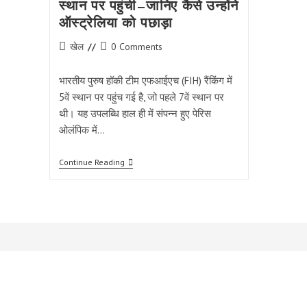
स्थान पर पहुंची—जानिए कैसे उन्होंने
ऑस्ट्रेलिया को पछाड़ा
Post
Post
खेल
0 Comments
category:
comments:
भारतीय पुरुष हॉकी टीम एफआईएच (FIH) रैंकिंग में
5वें स्थान पर पहुंच गई है, जो पहले 7वें स्थान पर
थी। यह उपलब्धि हाल ही में संपन्न हुए पेरिस
ओलंपिक में…
पेरिस
Continue Reading
ओलंपिक्स
के
बाद
भारतीय
पुरुष
हॉकी
टीम
वैश्विक
रैंकिंग
में
5वें
स्थान
पर