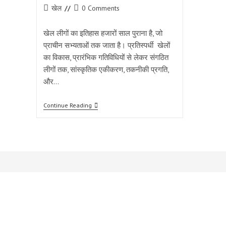
Post
Post
खेल
0 Comments
category:
comments:
खेल लीगों का इतिहास हजारों साल पुराना है, जो
प्राचीन सभ्यताओं तक जाता है। प्रतिस्पर्धी खेलों
का विकास, प्रारंभिक गतिविधियों से लेकर संगठित
लीगों तक, सांस्कृतिक एकीकरण, तकनीकी प्रगति,
और…
कैसे
Continue Reading
100
साल
बाद
प्रतिस्पर्धी
खेल
लीगों
ने
भारत
में
जड़ें
जमाईं,
जानिए
सभी
रोचक