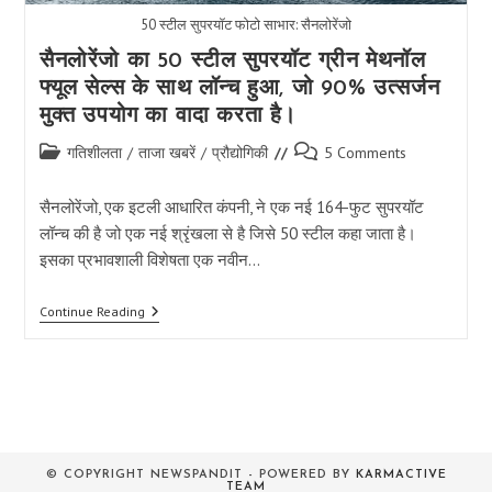
50 स्टील सुपरयॉट फोटो साभार: सैनलोरेंजो
सैनलोरेंजो का 50 स्टील सुपरयॉट ग्रीन मेथनॉल
फ्यूल सेल्स के साथ लॉन्च हुआ, जो 90% उत्सर्जन
मुक्त उपयोग का वादा करता है।
Post
Post
गतिशीलता
/
ताजा खबरें
/
प्रौद्योगिकी
5 Comments
category:
comments:
सैनलोरेंजो, एक इटली आधारित कंपनी, ने एक नई 164-फुट सुपरयॉट
लॉन्च की है जो एक नई श्रृंखला से है जिसे 50 स्टील कहा जाता है।
इसका प्रभावशाली विशेषता एक नवीन…
सैनलोरेंजो
Continue Reading
का
50
स्टील
सुपरयॉट
ग्रीन
मेथनॉल
फ्यूल
सेल्स
के
© COPYRIGHT NEWSPANDIT - POWERED BY
KARMACTIVE
साथ
TEAM