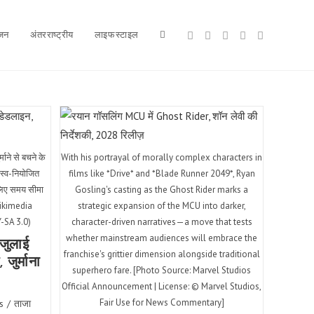
ंजन
अंतरराष्ट्रीय
लाइफस्टाइल
Toggle
website
ाने से बचने के
With his portrayal of morally complex characters in
ं, स्व-नियोजित
films like *Drive* and *Blade Runner 2049*, Ryan
search
लिए समय सीमा
Gosling's casting as the Ghost Rider marks a
ikimedia
strategic expansion of the MCU into darker,
-SA 3.0)
character-driven narratives—a move that tests
whether mainstream audiences will embrace the
जुलाई
franchise's grittier dimension alongside traditional
जुर्माना
superhero fare. [Photo Source: Marvel Studios
Official Announcement | License: © Marvel Studios,
Fair Use for News Commentary]
s
/
ताजा