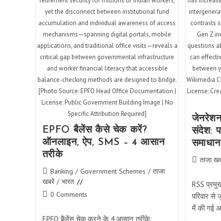
retirement security for millions of Indian workers,
has increas
yet the disconnect between institutional fund
intergenera
accumulation and individual awareness of access
contrasts s
mechanisms—spanning digital portals, mobile
Gen Z ind
applications, and traditional office visits—reveals a
questions a
critical gap between governmental infrastructure
can effect
and worker financial literacy that accessible
between yo
balance-checking methods are designed to bridge.
Wikimedia C
[Photo Source: EPFO Head Office Documentation |
License: Cr
License: Public Government Building Image | No
Specific Attribution Required]
जेनरेश
EPFO बैलेंस कैसे चेक करें?
संदेश: प
ऑनलाइन, ऐप, SMS – 4 आसान
समाधान
तरीके
Post
ताजा खबर
category:
Post
Banking
/
Government Schemes
/
ताजा
category:
खबरें
/
भारत
RSS प्रमु
Post
0 Comments
परिवार से ज
comments:
में की गई
EPFO बैलेंस चेक करने के 4 आसान तरीके: