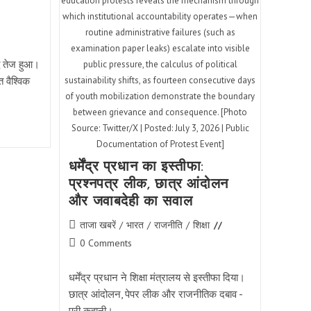
education protests reveals the mechanism through
2028
रिलीज़
which institutional accountability operates—when
routine administrative failures (such as
examination paper leaks) escalate into visible
्ध तेज हुआ।
public pressure, the calculus of political
 वैश्विक
sustainability shifts, as fourteen consecutive days
of youth mobilization demonstrate the boundary
between grievance and consequence. [Photo
Source: Twitter/X | Posted: July 3, 2026 | Public
Documentation of Protest Event]
धर्मेंद्र प्रधान का इस्तीफा:
प्रश्नपत्र लीक, छात्र आंदोलन
और जवाबदेही का सवाल
Post
ताजा खबरें
/
भारत
/
राजनीति
/
शिक्षा
category:
Post
0 Comments
comments:
धर्मेंद्र प्रधान ने शिक्षा मंत्रालय से इस्तीफा दिया।
छात्र आंदोलन, पेपर लीक और राजनीतिक दबाव -
पूरी कहानी।