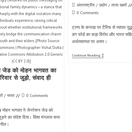
ingly centered his public messaging on
Post
अंतरराष्ट्रीय
/
उद्योग
/
ताजा खबरें
tional family dynamics—a stance that
category:
Post
0 Comments
harply with the digital isolation many
comments:
ividuals experience, raising critical
ट्रम्प के कनाडा पर टैरिफ से व्यापार युद
bout whether institutional frameworks
डग फोर्ड का कड़ा विरोध और भारत सहित
ively bridge the communication chasm
uth and their elders. [Photo Source:
अर्थव्यवस्था पर असर।
ommons | Photographer: Vishal Dutta |
eative Commons Attribution 2.0 Generic
कनाडा-
Continue Reading
ट्रम्प
(CC BY 2.0)]
व्यापार
विवाद:
न जेड को मोहन भागवत का
टैरिफ
रिवार से जुड़ो, संवाद ही
से
तनाव,
भारत-
दुनिया
Post
ें
/
भारत
0 Comments
पर
comments:
असर
ख मोहन भागवत ने जेनरेशन जेड को
ुड़ने का संदेश दिया। विश्व मंगलव्य सभा
 अपील।