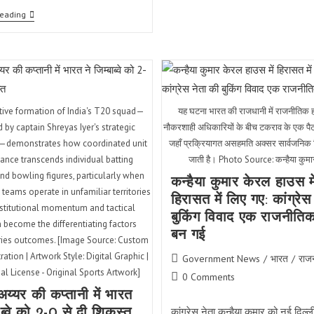
जेनरेशन
Reading
जेड
को
मोहन
भागवत
का
संदेश:
परिवार
से
tive formation of India's T20 squad—
यह घटना भारत की राजधानी में राजनीतिक ह
जुड़ो,
संवाद
 by captain Shreyas Iyer's strategic
नौकरशाही अधिकारियों के बीच टकराव के एक पैटर्
ही
g—demonstrates how coordinated unit
जहाँ प्रक्रियागत असहमति अक्सर सार्वजनिक वि
समाधान
ance transcends individual batting
जाती है। Photo Source: कन्हैया कुमा
nd bowling figures, particularly when
कन्हैया कुमार केरल हाउस मे
 teams operate in unfamiliar territories
हिरासत में लिए गए: कांग्रेस
stitutional momentum and tactical
बुकिंग विवाद एक राजनीतिक म
 become the differentiating factors
बन गई
ies outcomes. [Image Source: Custom
tration | Artwork Style: Digital Graphic |
Post
Government News
/
भारत
/
राज
al License - Original Sports Artwork]
category:
Post
0 Comments
comments:
अय्यर की कप्तानी में भारत
कांग्रेस नेता कन्हैया कुमार को नई दिल्
बाब्वे को 2-0 से दी शिकस्त