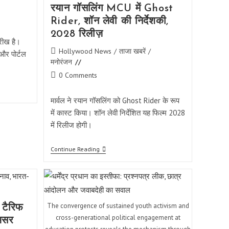
रयान गॉसलिंग MCU में Ghost
Rider, शॉन लेवी की निर्देशकी,
2028 रिलीज़
रीख है।
Post
Hollywood News
/
ताजा खबरें
/
 और पोर्टल
category:
मनोरंजन
Post
0 Comments
comments:
मार्वल ने रयान गॉसलिंग को Ghost Rider के रूप
में कास्ट किया। शॉन लेवी निर्देशित यह फिल्म 2028
में रिलीज होगी।
रयान
Continue Reading
गॉसलिंग
MCU
में
Ghost
Rider,
शॉन
The convergence of sustained youth activism and
लेवी
: टैरिफ
की
cross-generational political engagement at
 असर
निर्देशकी,