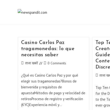
Skip
to
content
Casino Carlos Paz
Top T
tragamonedas: lo que
Creat
necesitas saber
Guide
Conte
Post
Post
ताजा खबरें
0 Comments
Discre
category:
comments:
¿Qué es Casino Carlos Paz y por qué
Post
ताजा खबर
category:
elegir sus tragamonedas?Bonos de
bienvenida y requisitos de
Top Ten 
apuestaMétodos de pago y velocidad de
for the D
retirosProceso de registro y verificación
to the T
(KYC)Experiencia móvil y…
ever‑gro