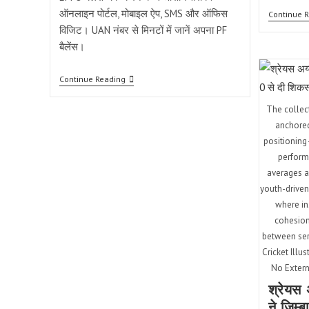
ऑनलाइन पोर्टल, मोबाइल ऐप, SMS और ऑफिस
Continue 
विजिट। UAN नंबर से मिनटों में जानें अपना PF
बैलेंस।
EPFO
Continue Reading
बैलेंस
कैसे
The collec
चेक
करें?
anchored
ऑनलाइन,
positionin
ऐप,
SMS
perform
–
averages a
4
youth-driven
आसान
तरीके
where in
cohesion
between ser
Cricket Illus
No Extern
श्रेयस 
ने जिम्