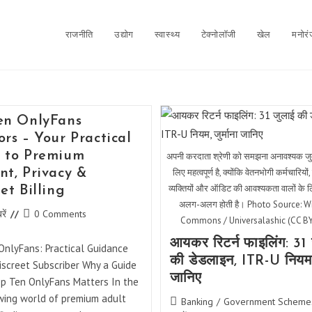
राजनीति
उद्योग
स्वास्थ्य
टेक्नोलॉजी
खेल
मनोर
en OnlyFans
ors – Your Practical
 to Premium
अपनी करदाता श्रेणी को समझना अनावश्यक जुर्म
लिए महत्वपूर्ण है, क्योंकि वेतनभोगी कर्मचारियो
nt, Privacy &
व्यक्तियों और ऑडिट की आवश्यकता वालों के 
et Billing
अलग-अलग होती है। Photo Source: W
Post
ें
0 Comments
Commons / Universalashic (CC BY
comments:
आयकर रिटर्न फाइलिंग: 31 
OnlyFans: Practical Guidance
की डेडलाइन, ITR-U नियम, 
iscreet Subscriber Why a Guide
जानिए
op Ten OnlyFans Matters In the
wing world of premium adult
Post
Banking
/
Government Scheme