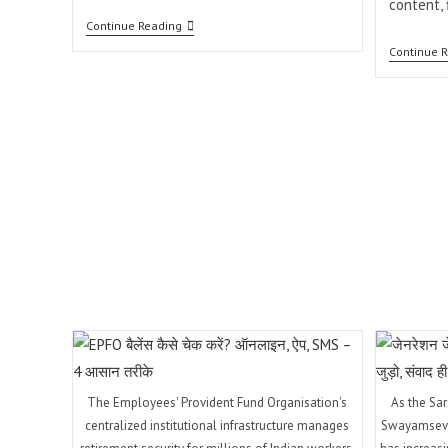
content, 
Casino
Continue Reading
Carlos
Continue 
Paz
Tragamonedas:
Lo
Que
Necesitas
Saber
The Employees' Provident Fund Organisation's
As the Sar
centralized institutional infrastructure manages
Swayamseva