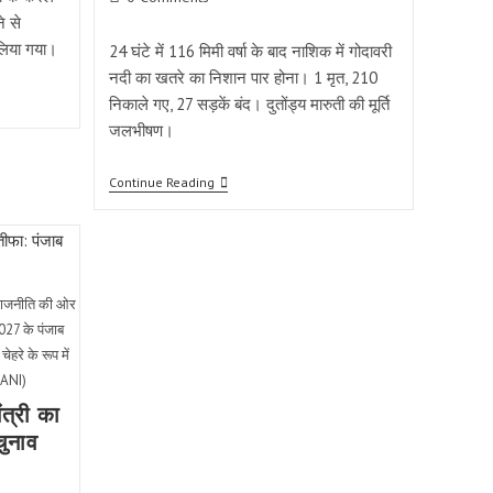
comments:
े से
लिया गया।
24 घंटे में 116 मिमी वर्षा के बाद नाशिक में गोदावरी
नदी का खतरे का निशान पार होना। 1 मृत, 210
निकाले गए, 27 सड़कें बंद। दुतोंड्य मारुती की मूर्ति
जलभीषण।
नाशिक
Continue Reading
बाढ़:
गोदावरी
नदी
ने
7
साल
ी राजनीति की ओर
बाद
खतरे
2027 के पंजाब
का
हरे के रूप में
निशान
पार
 ANI)
किया
—
ंत्री का
1
चुनाव
मृत,
210
निकाले