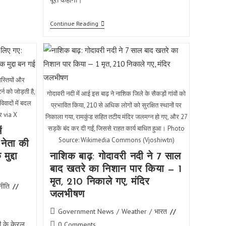
धर्मेंद्र
Continue Reading
प्रधान
का
इस्तीफा:
प्रश्नपत्र
लीक,
छात्र
स्तियों और
आंदोलन
और
न को जोड़ती है,
गोदावरी नदी में आई इस बाढ़ ने नाशिक जिले के सैकड़ों गांवों को
जवाबदेही
वादों में बदल
का
प्रभावित किया, 210 से अधिक लोगों को सुरक्षित स्थानों पर
सवाल
र via X
निकाला गया, रामकुंड सहित तटीय मंदिर जलमग्न हो गए, और 27
सड़कें बंद कर दी गईं, जिससे राहत कार्य बाधित हुआ। Photo
ं
Source: Wikimedia Commons (Vjoshiwtn)
 नेता की
ुद्दा
नाशिक बाढ़: गोदावरी नदी ने 7 साल
बाद खतरे का निशान पार किया — 1
मृत, 210 निकाले गए, मंदिर
नीति
जलभीषण
Post
Government News
/
Weather
/
भारत
category:
ली के केरल
Post
0 Comments