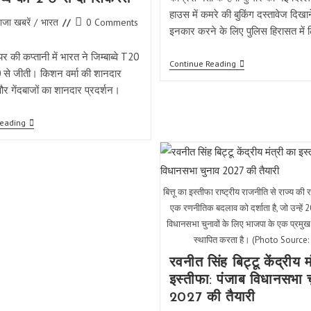
हाउस में कमरे की बुकिंग दस्तावेज दिखान
Post
ाजा खबरें
/
भारत
0 Comments
इनकार करने के लिए पुलिस हिरासत में 
comments:
र की कप्तानी में भारत ने जिम्बाब्वे T20
कन्हैया
Continue Reading
 से जीती। किशन वर्मा की शानदार
कुमार
केरल
और गेंदबाजों का शानदार प्रदर्शन।
हाउस
में
हिरासत
श्रेयस
Reading
में
अय्यर
लिए
की
गए:
कप्तानी
कांग्रेस
में
नेता
भारत
की
ने
बित्तू का इस्तीफा राष्ट्रीय राजनीति से राज्य क
बुकिंग
जिम्बाब्वे
विवाद
एक रणनीतिक बदलाव को दर्शाता है, जो उन्हें 
को
एक
2-
विधानसभा चुनावों के लिए भाजपा के एक प्रमुख चे
राजनीतिक
0
स्थापित करता है। (Photo Source:
मुद्दा
से
बन
दी
रवनीत सिंह बिट्टू केंद्रीय म
गई
शिकस्त
इस्तीफा: पंजाब विधानसभा 
2027 की तैयारी