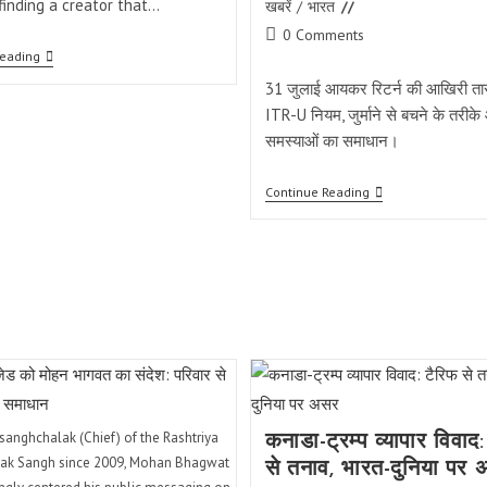
finding a creator that…
category:
खबरें
/
भारत
Post
0 Comments
comments:
Top
Reading
Ten
31 जुलाई आयकर रिटर्न की आखिरी ता
OnlyFans
Creators
ITR-U नियम, जुर्माने से बचने के तरीके
–
समस्याओं का समाधान।
Your
Practical
Guide
आयकर
Continue Reading
To
रिटर्न
Premium
फाइलिंग:
Content,
31
Privacy
जुलाई
&
की
Discreet
डेडलाइन,
Billing
ITR-
U
नियम,
जुर्माना
जानिए
sanghchalak (Chief) of the Rashtriya
कनाडा-ट्रम्प व्यापार विवाद
k Sangh since 2009, Mohan Bhagwat
से तनाव, भारत-दुनिया पर