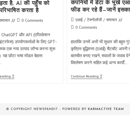
कंपनियों में डेटा के भूखे ए
़ता है, AI की पहुँच को
फीड कर रहे हैं—जानें इसका
परिभाषित करता है
Post
एआई
/
टेक्नोलॉजी
/
समाचार
Post
समाचार
0 Comments
category:
comments:
Post
0 Comments
comments:
े ChatGPT और API (एप्लिकेशन
ंग इंटरफेस) उपयोगकर्ताओं के लिए GPT-
हालांकि उनमें अभी भी सुधार की बहुत गुं
ामक एक नया उत्पाद लॉन्च करना शुरू
कृत्रिम बुद्धिमत्ता (एआई) चैटबॉट अपनी
। यह छोटा भाषा मॉडल बेहतर
बातचीत बनाए रखने, सवालों के जवाब देने
…
विश्लेषण करने सहित कई अन्य कार्यों…
OpenAI
सबूत
Reading
Continue Reading
ने
समाचार
GPT-
रिपोर्ट:
4o
1,73,536
Mini
यूट्यूब
लॉन्च
वीडियो
किया:
बड़ी
MMLU
तकनीकी
© COPYRIGHT NEWSPANDIT - POWERED BY
KARMACTIVE TEAM
परीक्षणों
कंपनियों
में
में
82%
डेटा
सटीकता
के