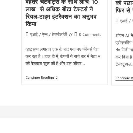
बेहतर चैटबॉट्स के साथ लांच: 10
को पछाड
लाख से अधिक बीटा टेस्टर्स ने
फिर से 
रियल-टाइम इंटरैक्शन का अनुभव
Post
एआई
/
किया
category:
Post
Post
एआई
/
ऐप्स
/
टेक्नोलॉजी
0 Comments
ओपन AI न
category:
comments:
प्रोग्रामि
व्हाट्सप्प लगातार एक के बाद एक नए फीचर्स पेश
4o मिनी न
कर रहा है। हाल ही में, कंपनी ने सर्च बार में मेटा AI
कर दिया है
की पेशकश शुरू की है और इस फीचर…
टेक्स्टुअल
WhatsApp’s
Continue Reading
Continue 
का
AI
Studio
बेहतर
चैटबॉट्स
के
साथ
लांच:
10
लाख
से