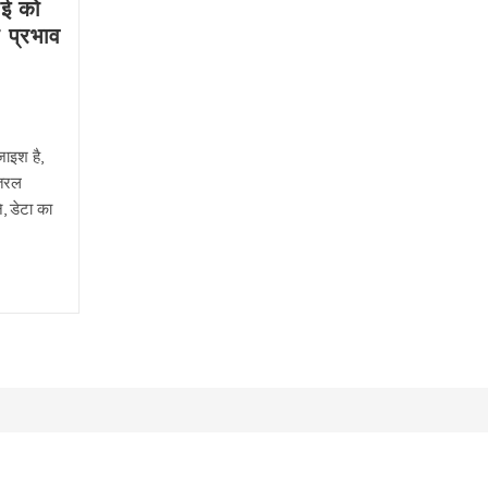
आई को
 प्रभाव
जाइश है,
 तरल
, डेटा का