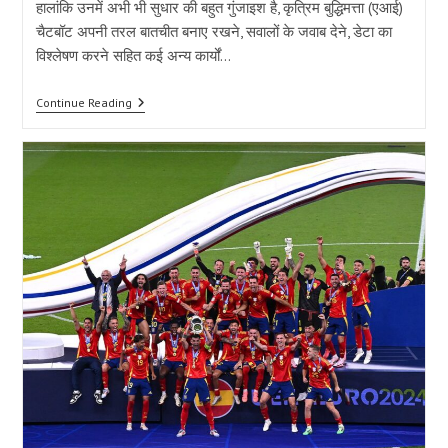
हालांकि उनमें अभी भी सुधार की बहुत गुंजाइश है, कृत्रिम बुद्धिमत्ता (एआई)
चैटबॉट अपनी तरल बातचीत बनाए रखने, सवालों के जवाब देने, डेटा का
विश्लेषण करने सहित कई अन्य कार्यों…
सबूत
Continue Reading
समाचार
रिपोर्ट:
1,73,536
यूट्यूब
वीडियो
बड़ी
तकनीकी
कंपनियों
में
डेटा
के
भूखे
एआई
को
फीड
कर
रहे
हैं
—
जानें
इसका