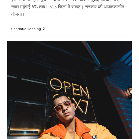
खाद्य महंगाई 6% तक। 315 जिलों में संकट। सरकार की आपातकालीन
योजना।
एल
Continue Reading
नीनो
मानसून
सूखा:
40%
कम
बारिश
से
6%
तक
खाद्य
महंगाई
बढ़ेगी