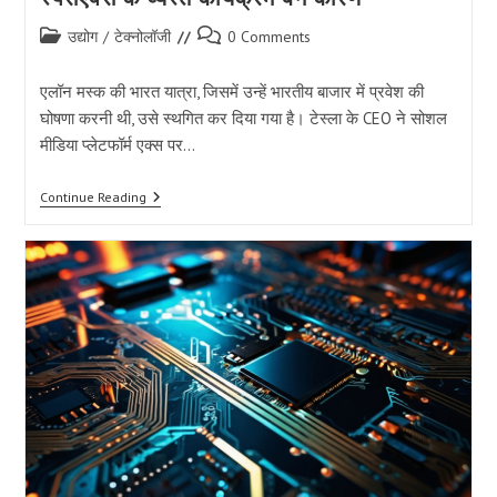
Post
Post
उद्योग
/
टेक्नोलॉजी
0 Comments
category:
comments:
एलॉन मस्क की भारत यात्रा, जिसमें उन्हें भारतीय बाजार में प्रवेश की
घोषणा करनी थी, उसे स्थगित कर दिया गया है। टेस्ला के CEO ने सोशल
मीडिया प्लेटफॉर्म एक्स पर…
एलॉन
Continue Reading
मस्क
की
भारत
यात्रा
स्थगित,
टेस्ला
और
स्पेसएक्स
के
व्यस्त
कार्यक्रम
बने
कारण