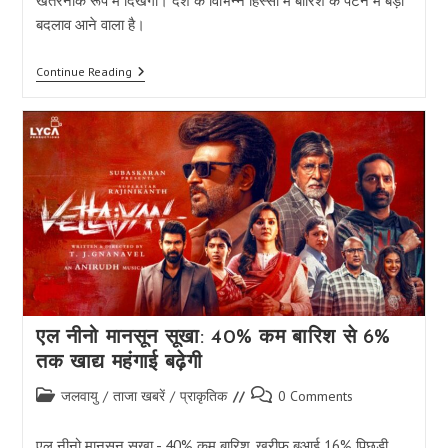
खतरनाक रूप में दिखेगा। देश के विभिन्न हिस्सों में बारिश के पैटर्न में बड़ा
बदलाव आने वाला है।
एल-
Continue Reading
नीनो
का
सबसे
खतरनाक
रूप
दिखेगा
–
भारतीय
कृषि
पर
गंभीर
संकट
एल नीनो मानसून सूखा: 40% कम बारिश से 6%
तक खाद्य महंगाई बढ़ेगी
Post
Post
जलवायु
/
ताजा खबरें
/
प्राकृतिक
0 Comments
category:
comments:
एल नीनो मानसून सूखा - 40% कम बारिश, खरीफ बुआई 16% पिछड़ी,