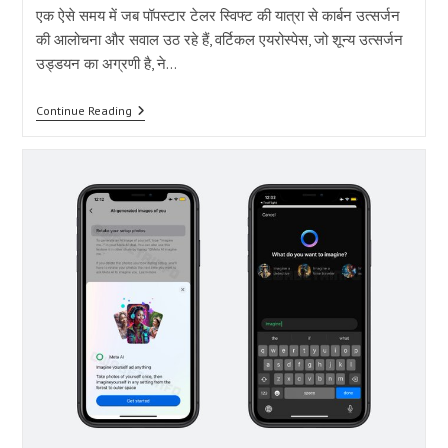
एक ऐसे समय में जब पॉपस्टार टेलर स्विफ्ट की यात्रा से कार्बन उत्सर्जन
की आलोचना और सवाल उठ रहे हैं, वर्टिकल एयरोस्पेस, जो शून्य उत्सर्जन
उड्डयन का अग्रणी है, ने…
वर्टिकल
Continue Reading
एयरोस्पेस
के
VX4
EVTOL
ने
शून्य
उत्सर्जन
के
साथ
1500
प्री-
ऑर्डर
और
$6
बिलियन
की
बिक्री
कैसे
हासिल
की