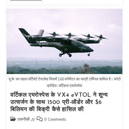
सनसनी
हनुमानकाइंड
का
‘बिग
डॉग्स’
यूट्यूब
पर
छाया
—
क्या
वह
भारत
के
अगले
बड़े
स्टार
हैं?
यू.के. का पहला वर्टिपोर्ट टेस्टबेड जिसमें 160 वर्गमीटर का यात्री टर्मिनल शामिल है। फोटो
क्रेडिट- वर्टिकल एयरोस्पेस
वर्टिकल एयरोस्पेस के VX4 eVTOL ने शून्य
उत्सर्जन के साथ 1500 प्री-ऑर्डर और $6
बिलियन की बिक्री कैसे हासिल की
Post
Post
तकनीकी
0 Comments
category:
comments: