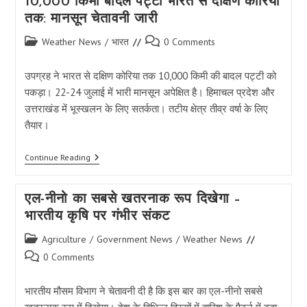
10,000 किमी बादल पट्टी भारत से दक्षिण कोरिया
तक: मानसून चेतावनी जारी
Post
Post
Weather News
/
भारत
0 Comments
category:
comments:
उपग्रह ने भारत से दक्षिण कोरिया तक 10,000 किमी की बादल पट्टी को
पकड़ा। 22-24 जुलाई में भारी मानसून अपेक्षित है। हिमाचल प्रदेश और
उत्तराखंड में भूस्खलन के लिए सतर्कता। तटीय क्षेत्र तीव्र वर्षा के लिए
तैयार।
10,000
Continue Reading
किमी
बादल
पट्टी
एल-नीनो का सबसे खतरनाक रूप दिखेगा –
भारत
से
भारतीय कृषि पर गंभीर संकट
दक्षिण
कोरिया
Post
Agriculture
/
Government News
/
Weather News
तक:
category:
Post
मानसून
0 Comments
चेतावनी
comments:
जारी
भारतीय मौसम विभाग ने चेतावनी दी है कि इस बार का एल-नीनो सबसे