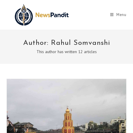
Skip
to
Menu
content
Author:
Rahul Somvanshi
This author has written 12 articles