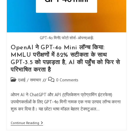
लाख
से
अधिक
बीटा
टेस्टर्स
ने
रियल-
टाइम
GPT-4o मिनीl फोटो सोर्स- ओपनएआईl
इंटरैक्शन
का
OpenAI ने GPT-4o Mini लॉन्च किया:
अनुभव
किया
MMLU परीक्षणों में 82% सटीकता के साथ
GPT-3.5 को पछाड़ता है, AI की पहुँच को फिर से
परिभाषित करता है
Post
Post
एआई
/
समाचार
0 Comments
category:
comments:
ओपन AI ने ChatGPT और API (एप्लिकेशन प्रोग्रामिंग इंटरफेस)
उपयोगकर्ताओं के लिए GPT-4o मिनी नामक एक नया उत्पाद लॉन्च करना
शुरू कर दिया है। यह छोटा भाषा मॉडल बेहतर टेक्स्टुअल…
OpenAI
Continue Reading
ने
GPT-