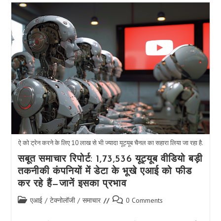
4o
Mini
लॉन्च
किया:
MMLU
परीक्षणों
में
82%
सटीकता
के
साथ
GPT-
3.5
को
पछाड़ता
है,
AI
की
ऐ को ट्रेन करने के लिए 10 लाख से भी ज्यादा यूट्यूब चैनल का सहारा लिया जा रहा है.
पहुँच
को
सबूत समाचार रिपोर्ट: 1,73,536 यूट्यूब वीडियो बड़ी
फिर
तकनीकी कंपनियों में डेटा के भूखे एआई को फीड
से
परिभाषित
कर रहे हैं—जानें इसका प्रभाव
करता
है
Post
Post
एआई
/
टेक्नोलॉजी
/
समाचार
0 Comments
category:
comments: