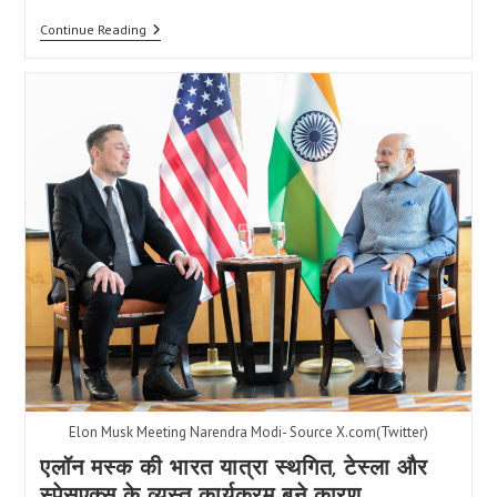
यूरो
Continue Reading
2024
फाइनल:
स्पेन
ने
इंग्लैंड
के
खिलाफ
2-
1
की
जीत
के
साथ
चौथी
चैंपियनशिप
जीती,
सबसे
सफल
टीम
का
खिताब
किया
Elon Musk Meeting Narendra Modi- Source X.com(Twitter)
हासिल।
एलॉन मस्क की भारत यात्रा स्थगित, टेस्ला और
स्पेसएक्स के व्यस्त कार्यक्रम बने कारण