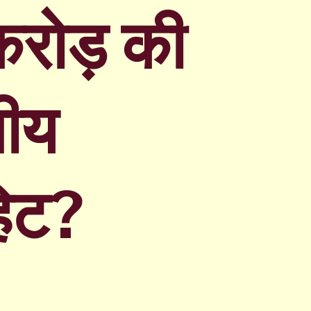
रोड़ की
तीय
हिट?