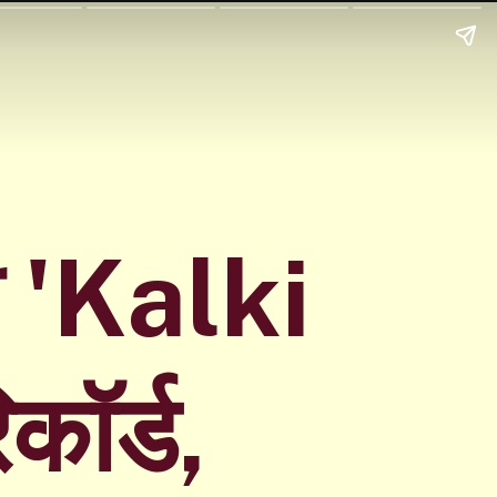
ी 'Kalki
कॉर्ड,