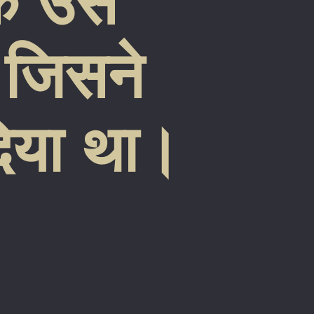
 के उस
ं जिसने
िया था।