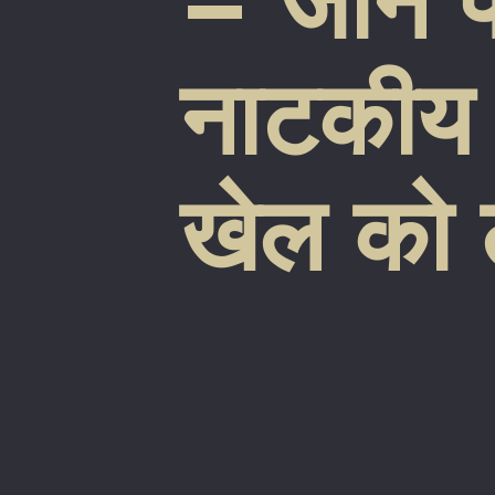
– जानें 
नाटकीय म
खेल को