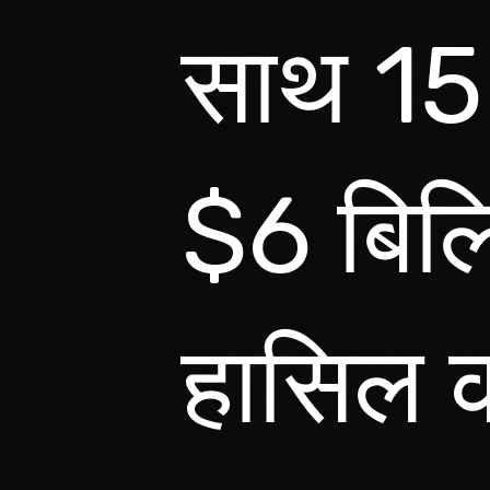
साथ 15
$6 बिलि
हासिल 