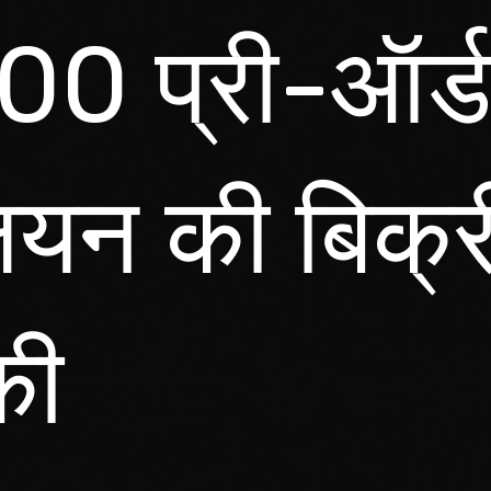
00 प्री-ऑर्
यन की बिक्र
की