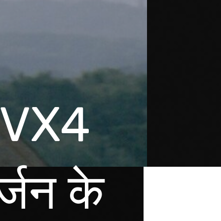
े VX4
्जन के