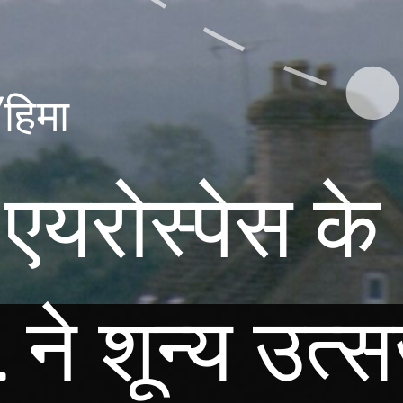
/हिमा
 एयरोस्पेस क
े शून्य उत्सर