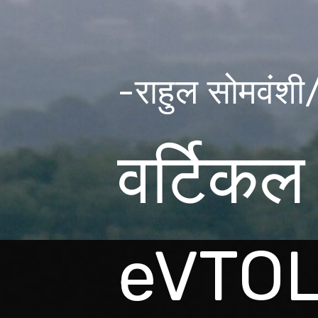
-राहुल सोमवंशी
वर्टिकल
eVTOL न